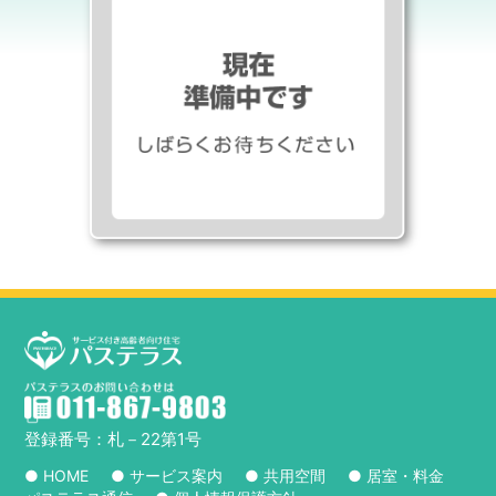
登録番号：札－22第1号
● HOME
● サービス案内
● 共用空間
● 居室・料金